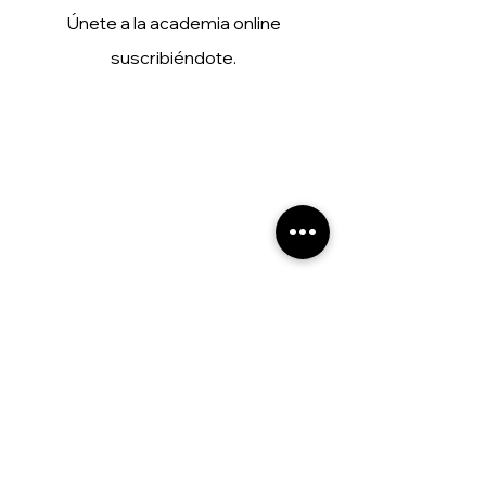
​Únete a la academia online
suscribiéndote.
Servicios
Curso online
Curso Presencial
Cortes de cabello
Legal
Contacto
Política de privacidad
Cookies
Redes Sociales