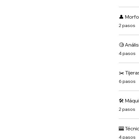
👤 Morfo
.
2 pasos
🧐 Anális
.
4 pasos
✂️ Tijera
.
6 pasos
🛠️ Máqu
.
2 pasos
🎰 Técni
.
4 pasos