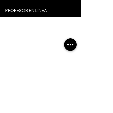
PROFESOR EN LÍNEA 
Servicios
Curso online
Curso Presencial
Cortes de cabello
Legal
Contacto
Política de privacidad
Cookies
Redes Sociales
© 2025 CORTE Y ESTILO TV ® Todos los derechos reservados.