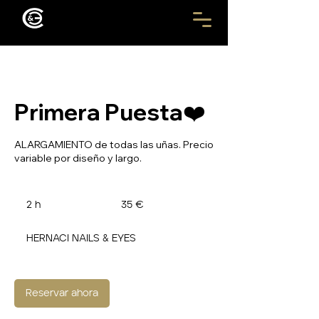
Primera Puesta❤️
ALARGAMIENTO de todas las uñas. Precio
variable por diseño y largo.
35
euros
2 h
2
35 €
h
HERNACI NAILS & EYES
Reservar ahora