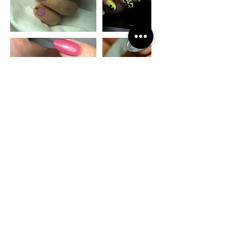
Política de cancelación
Para cancelar o reprogramar contáctame
657 397 709
Datos de contacto