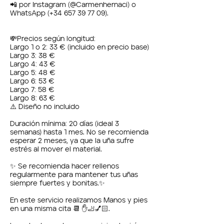
📲 por Instagram (@Carmenhernaci) o
WhatsApp (+34 657 39 77 09).
💸Precios según longitud:
Largo 1 o 2: 33 € (incluido en precio base)
Largo 3: 38 €
Largo 4: 43 €
Largo 5: 48 €
Largo 6: 53 €
Largo 7: 58 €
Largo 8: 63 €
⚠️ Diseño no incluido
Duración mínima: 20 días (ideal 3
semanas) hasta 1 mes. No se recomienda
esperar 2 meses, ya que la uña sufre
estrés al mover el material.
✨ Se recomienda hacer rellenos
regularmente para mantener tus uñas
siempre fuertes y bonitas.✨
En este servicio realizamos Manos y pies
en una misma cita 📆 ✋🦶💅🏻.