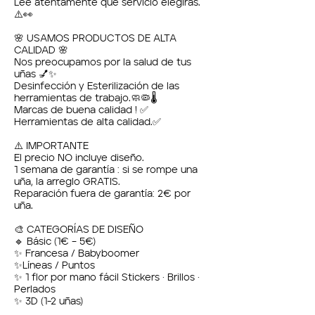
Lee atentamente que servicio elegirás.
⚠️👀
🌸 USAMOS PRODUCTOS DE ALTA
CALIDAD 🌸
Nos preocupamos por la salud de tus
uñas 💅✨
Desinfección y Esterilización de las
herramientas de trabajo.🧼🦠🌡️
Marcas de buena calidad ! ✅
Herramientas de alta calidad.✅
⚠️ IMPORTANTE
El precio NO incluye diseño.
1 semana de garantía : si se rompe una
uña, la arreglo GRATIS.
Reparación fuera de garantía: 2€ por
uña.
🎨 CATEGORÍAS DE DISEÑO
🔹 Básic (1€ – 5€)
✨ Francesa / Babyboomer
✨Líneas / Puntos
✨ 1 flor por mano fácil Stickers · Brillos ·
Perlados
✨ 3D (1-2 uñas)