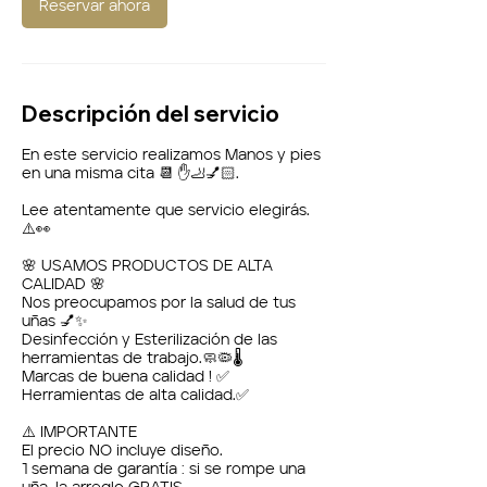
0
Reservar ahora
m
i
n
Descripción del servicio
En este servicio realizamos Manos y pies
en una misma cita 📆 ✋🦶💅🏻.
Lee atentamente que servicio elegirás.
⚠️👀
🌸 USAMOS PRODUCTOS DE ALTA
CALIDAD 🌸
Nos preocupamos por la salud de tus
uñas 💅✨
Desinfección y Esterilización de las
herramientas de trabajo.🧼🦠🌡️
Marcas de buena calidad ! ✅
Herramientas de alta calidad.✅
⚠️ IMPORTANTE
El precio NO incluye diseño.
1 semana de garantía : si se rompe una