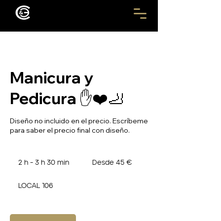
Manicura y
Pedicura ✋❤️🦶
Diseño no incluido en el precio. Escríbeme
para saber el precio final con diseño.
Desde
45
2 h - 3 h 30 min
2
Desde 45 €
euros
h
-
LOCAL 106
3
h
3