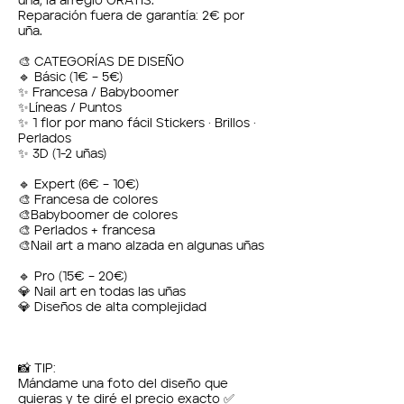
uña, la arreglo GRATIS.
Reparación fuera de garantía: 2€ por
uña.
🎨 CATEGORÍAS DE DISEÑO
🔹 Básic (1€ – 5€)
✨ Francesa / Babyboomer
✨Líneas / Puntos
✨ 1 flor por mano fácil Stickers · Brillos ·
Perlados
✨ 3D (1-2 uñas)
🔹 Expert (6€ – 10€)
🎨 Francesa de colores
🎨Babyboomer de colores
🎨 Perlados + francesa
🎨Nail art a mano alzada en algunas uñas
🔹 Pro (15€ – 20€)
💎 Nail art en todas las uñas
💎 Diseños de alta complejidad
📸 TIP:
Mándame una foto del diseño que
quieras y te diré el precio exacto ✅