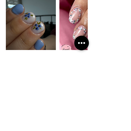
Política de cancelación
Para cancelar o reprogramar contáctame
657 397 709
Datos de contacto
Calle Castillo de Fuensaldaña, 4, Las
Rozas de Madrid, España
+34629051003