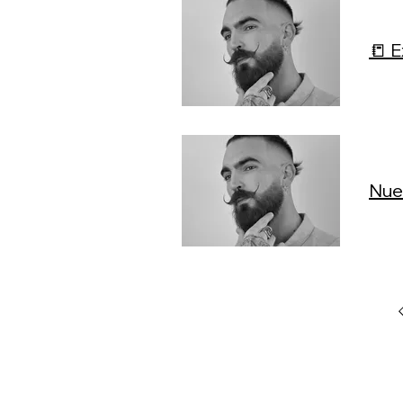
📒 
Nuev