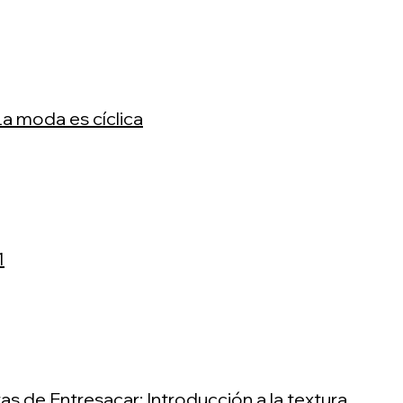
La moda es cíclica
1
ras de Entresacar: Introducción a la textura