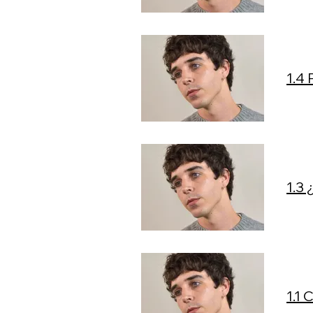
1.4 
1.3
1.1 