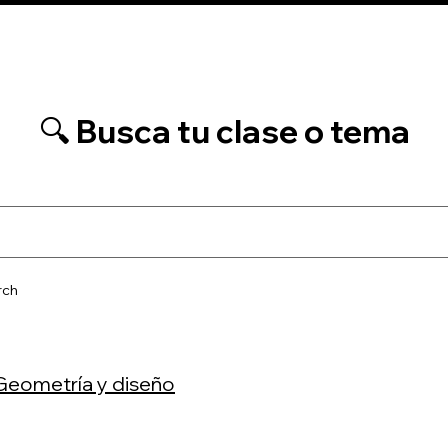
gina
Nueva página
CLASSROOM COURSE
RESERVA 
🔍 Busca tu clase o tema
rch
 Geometría y diseño