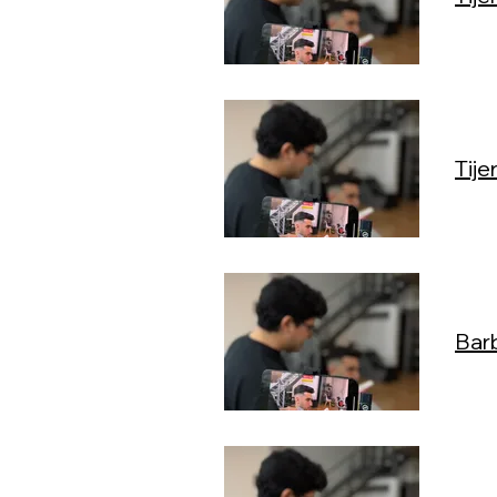
Tije
Barb