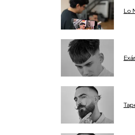
Lo 
Exá
Tap