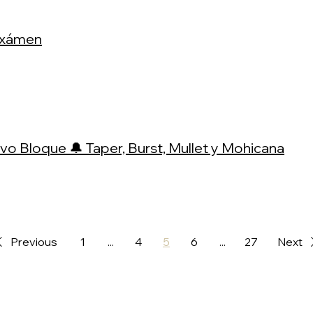
Exámen
o Bloque 🔔 Taper, Burst, Mullet y Mohicana
Previous
1
...
4
5
6
...
27
Next