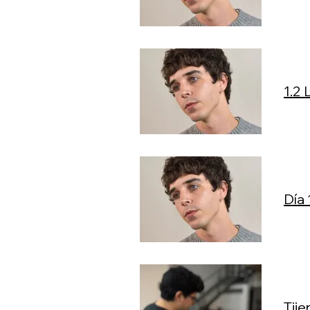
1.2 
Día 
Tije