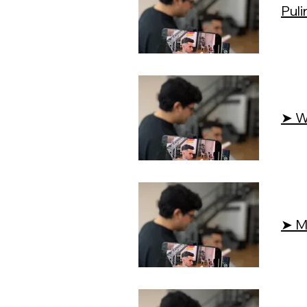
Puli
➤ W
➤ M