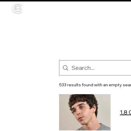
HOME
Challenges
Nueva pá
533 results found with an empty sea
1.8